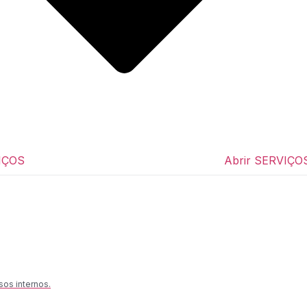
IÇOS
Abrir SERVIÇO
sos internos.