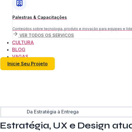
Palestras & Capacitações
Conteúdos sobre tecnologia, produto e inovação para equipes e líde
VER TODOS OS SERVIÇOS
CULTURA
BLOG
VAGAS
Inicie Seu Projeto
E
Estruturamos produtos digitais desde a visão até a execuçã
e objetivos de negócio.
Da Estratégia à Entrega
Estratégia, UX e Design at