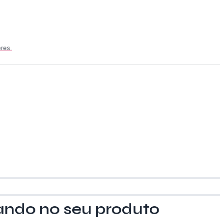
res.
stratégia de Produ
o, alinhando estratégia, experiência do usuário
uando no seu produto