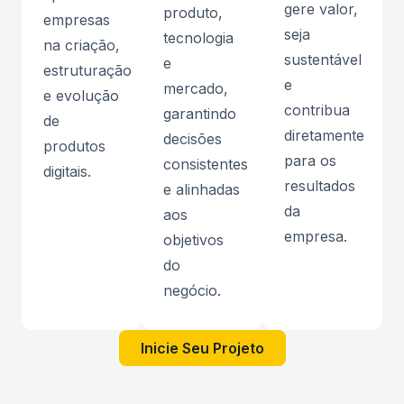
gere valor,
produto,
empresas
seja
tecnologia
na criação,
sustentável
e
estruturação
e
mercado,
e evolução
contribua
garantindo
de
diretamente
decisões
produtos
para os
consistentes
digitais.
resultados
e alinhadas
da
aos
empresa.
objetivos
do
negócio.
Inicie Seu Projeto