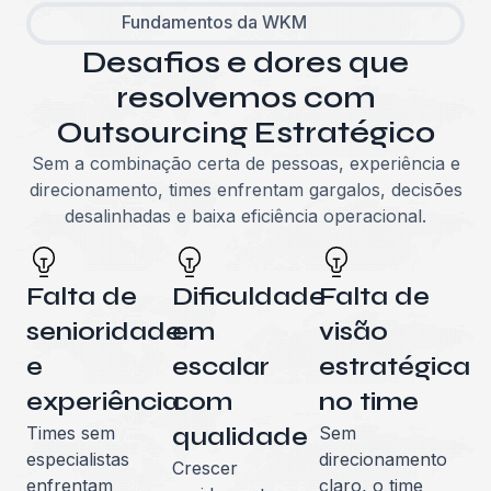
Fundamentos da WKM
Desafios e dores que
resolvemos com
Outsourcing Estratégico
Sem a combinação certa de pessoas, experiência e
direcionamento, times enfrentam gargalos, decisões
desalinhadas e baixa eficiência operacional.
Falta de
Dificuldade
Falta de
senioridade
em
visão
e
escalar
estratégica
experiência
com
no time
qualidade
Times sem
Sem
especialistas
direcionamento
Crescer
enfrentam
claro, o time