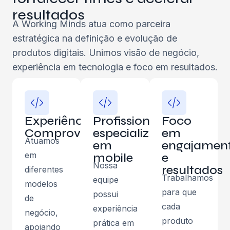
resultados
A Working Minds atua como parceira
estratégica na definição e evolução de
produtos digitais. Unimos visão de negócio,
experiência em tecnologia e foco em resultados.
Experiência
Profissionais
Foco
Comprovada
especializados
em
Atuamos
em
engajamen
em
mobile
e
Nossa
resultados
diferentes
Trabalhamos
equipe
modelos
para que
possui
de
cada
experiência
negócio,
produto
prática em
apoiando