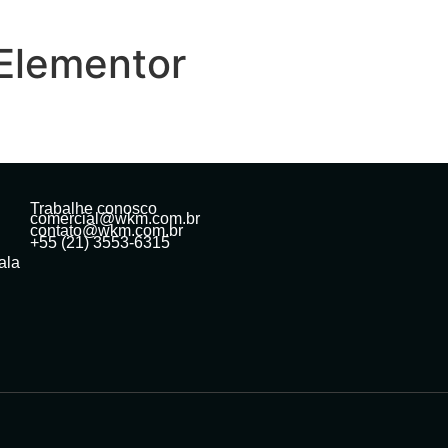
Elementor
Trabalhe conosco
comercial@wkm.com.br
contato@wkm.com.br
+55 (21) 3553-6315
ala